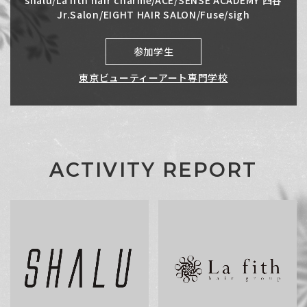
shalu/La fith hair charme/ACE/SENSE ACADEMY 四谷
Jr.Salon/EIGHT HAIR SALON/Fuse/sigh
参加学生
東京ビューティーアート専門学校
A
C
T
I
V
I
T
Y
R
E
P
O
R
T