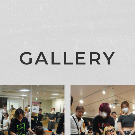
G
A
L
L
E
R
Y