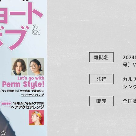
雑誌名
20
号）Vo
発行
カル
シン
販売
全国