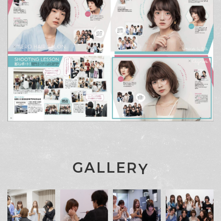
G
A
L
L
E
R
Y