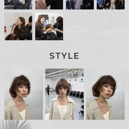
S
T
Y
L
E