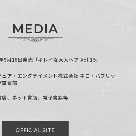
M
E
D
I
A
5年9月16日発売「キレイな大人ヘア Vol.15」
チュア・エンタテイメント株式会社 ネコ・パブリッ
グ事業部
書店、ネット書店、電子書籍等
OFFICIAL SITE