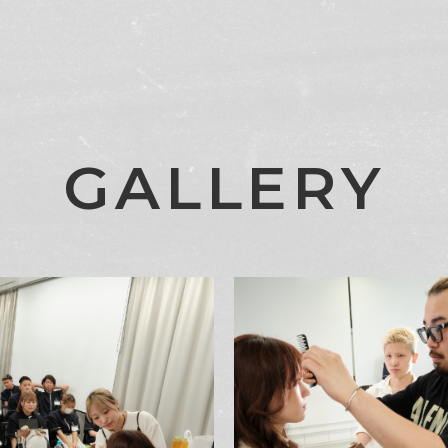
G
A
L
L
E
R
Y