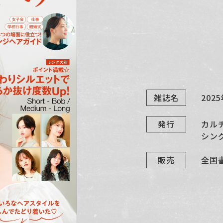
雑誌名
202
発行
カル
シン
販売
全国