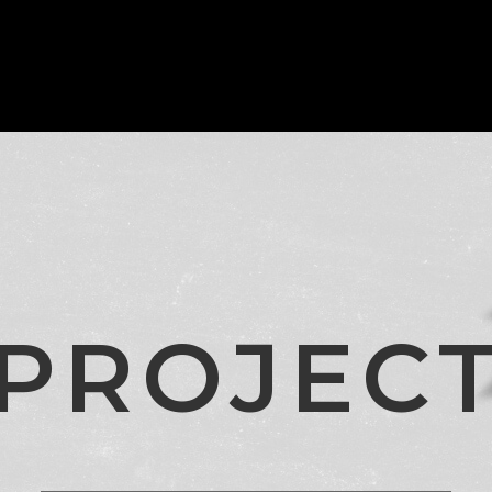
P
R
O
J
E
C